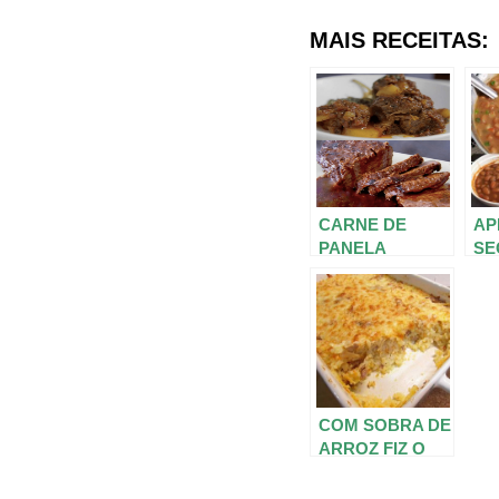
MAIS RECEITAS:
CARNE DE
AP
PANELA
SE
SUCULENTA
FE
MAIS GOSTOSA
PE
DO MUNDO! O
VO
SEGREDINHO
RE
TOP PRA FICAR
S 
DESMANCHAN
CO
DO NA BOCA!
FA
COM SOBRA DE
CA
ARROZ FIZ O
MELHOR
ARROZ DE