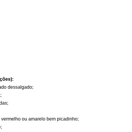
rções):
ado dessalgado;
;
das;
o vermelho ou amarelo bem picadinho;
;