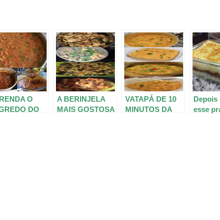
RENDA O
A BERINJELA
VATAPÁ DE 10
Depois 
GREDO DO
MAIS GOSTOSA
MINUTOS DA
esse pr
IJÃO
DO MUNDO É
TIA NENA, A
casa, n
RFEITO QUE
FEITA DE UM
MAIOR DELÍCIA
quis sa
CÊ VÊ EM
JEITO BEM
QUE VOCÊ VAI
outra c
STAURANTE
FACINHO E
COMER NA
não é p
MAS NUNCA
RÁPIDO! VEJA!
VIDA!!
FICA
NSEGUE
DELIC
ZER EM
DEMAIS
SA!