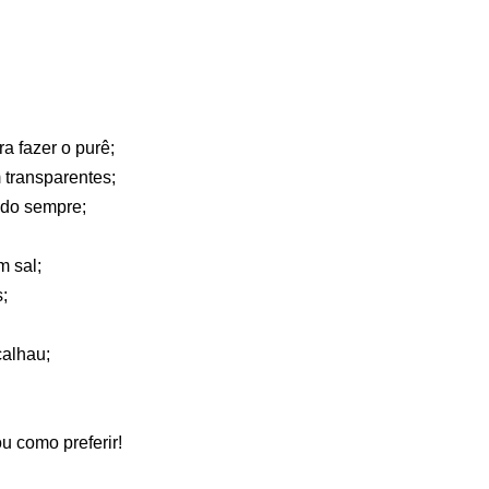
a fazer o purê;
 transparentes;
ndo sempre;
m sal;
;
alhau;
u como preferir!