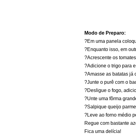
Modo de Preparo:
?Em uma panela coloque
?Enquanto isso, em outr
?Acrescente os tomates
?Adicione o trigo para e
?Amasse as batatas já c
?Junte o purê com o bac
?Desligue o fogo, adici
?Unte uma fôrma grande
?Salpique queijo parme
?Leve ao forno médio po
Regue com bastante azei
Fica uma delícia!