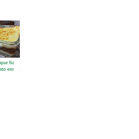
que fiz
ato em
inguém
ber de
oisa! E
ra menos,
IOSO
!!!