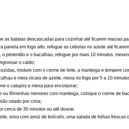
 as batatas descascadas para cozinhar até ficarem macias par
a panela em fogo alto, refogue as cebolas no azeite até ficarem
, o pimentão e o bacalhau, refogue por mais 10 minutos, mexe
ngrossar o caldo;
ozidas, misture com o creme de leite, a manteiga e tempere co
alhau e meia xícara de azeite, mexa no fogo por 5 a 10 minutos
one o catupiry e mexa para encorporar;
 ou fôrminhas menores com manteiga, coloque o creme de bac
são ralado por cima;
r cerca de 30 minutos ou até dourar.
te, sirva com arroz de brócolis, uma salada de folhas frescas o