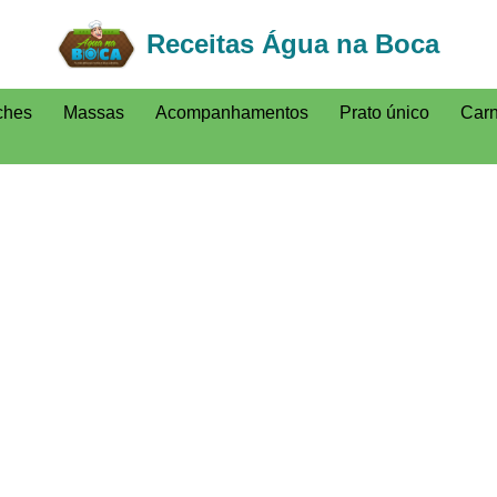
Receitas Água na Boca
ches
Massas
Acompanhamentos
Prato único
Car