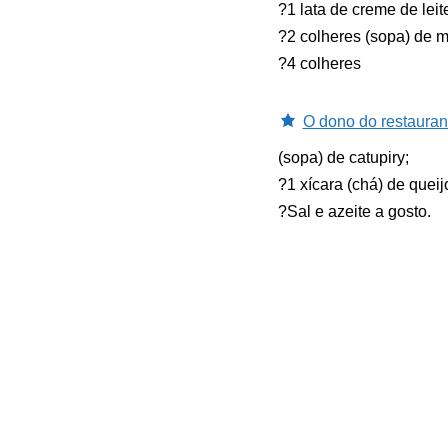
?1 lata de creme de leit
?2 colheres (sopa) de m
?4 colheres
O dono do restauran
(sopa) de catupiry;
?1 xícara (chá) de quei
?Sal e azeite a gosto.