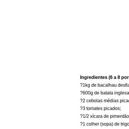
Ingredientes (6 a 8 po
?1kg de bacalhau desfi
?600g de batata inglesa
?2 cebolas médias pica
?3 tomates picados;
?1/2 xícara de pimentã
?1 colher (sopa) de trigo